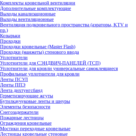
Комплекты кровельной вентиляции
Дополнительные комплектующие
Выходы канализационные
Выходы вентиляционные
Вентиляция подкровельного пространства (аэраторы, KTV и
пр.)
Козырьки
Проходки
Проходки кровельные (Master Flash)
Проходки (манжеты) стенового ввода
Уплотнители
Уплотнители для СЭНДВИЧ-ПАНЕЛЕЙ (ТСП)
Уплотнители для кровли универсальные самоклеящиеся
Профильные уплотнители для кровли
Ленты ПСУЛ
Ленты ППЭ
Лента дихтунгсбанд
Герметизирующие жгуты
Бутилкаучуковые ленты и шнуры
Элементы безопасности
Снегозадержатели
Пожарные лестницы
Ограждения кровельные
Мостики переходные кровельные
Лестницы кровельные стеновые