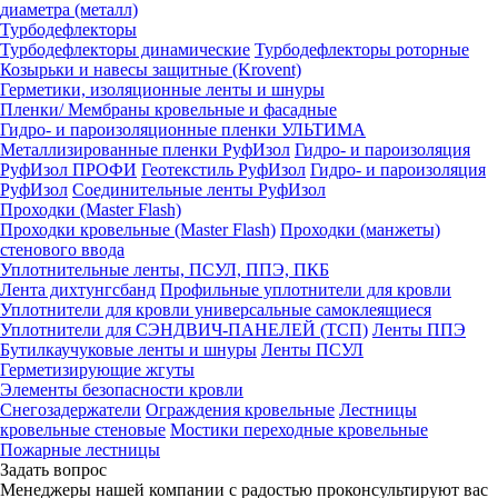
диаметра (металл)
Турбодефлекторы
Турбодефлекторы динамические
Турбодефлекторы роторные
Козырьки и навесы защитные (Krovent)
Герметики, изоляционные ленты и шнуры
Пленки/ Мембраны кровельные и фасадные
Гидро- и пароизоляционные пленки УЛЬТИМА
Металлизированные пленки РуфИзол
Гидро- и пароизоляция
РуфИзол ПРОФИ
Геотекстиль РуфИзол
Гидро- и пароизоляция
РуфИзол
Соединительные ленты РуфИзол
Проходки (Master Flash)
Проходки кровельные (Master Flash)
Проходки (манжеты)
стенового ввода
Уплотнительные ленты, ПСУЛ, ППЭ, ПКБ
Лента дихтунгсбанд
Профильные уплотнители для кровли
Уплотнители для кровли универсальные самоклеящиеся
Уплотнители для СЭНДВИЧ-ПАНЕЛЕЙ (ТСП)
Ленты ППЭ
Бутилкаучуковые ленты и шнуры
Ленты ПСУЛ
Герметизирующие жгуты
Элементы безопасности кровли
Снегозадержатели
Ограждения кровельные
Лестницы
кровельные стеновые
Мостики переходные кровельные
Пожарные лестницы
Задать вопрос
Менеджеры нашей компании с радостью проконсультируют вас