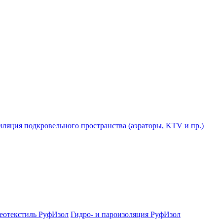
ляция подкровельного пространства (аэраторы, KTV и пр.)
еотекстиль РуфИзол
Гидро- и пароизоляция РуфИзол