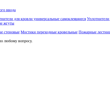
ого ввода
тнители для кровли универсальные самоклеящиеся
Уплотнител
е жгуты
ые стеновые
Мостики переходные кровельные
Пожарные лестни
по любому вопросу.