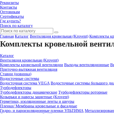
Реквизиты
Контакты
Оптовикам
Сертификаты
Где купить?
Поиск по каталогу
Главная
Каталог
Вентиляция кровельная (Krovent)
Комплекты кр
Комплекты кровельной венти
Каталог
Вентиляция кровельная (Krovent)
Комплекты кровельной вентиляции
Выходы вентиляционные
В
Приточно-вытяжная вентиляция
Ставни (новинка)
Водосточные системы
Водосточная система VEGA
Водосточные системы большого диа
Турбодефлекторы
Турбодефлекторы динамические
Турбодефлекторы роторные
Козырьки и навесы защитные (Krovent)
Герметики, изоляционные ленты и шнуры
Пленки/ Мембраны кровельные и фасадные
Гидро- и пароизоляционные пленки УЛЬТИМА
Металлизирован