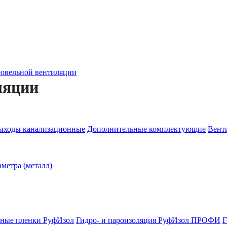
овельной вентиляции
ляции
ыходы канализационные
Дополнительные комплектующие
Венти
метра (металл)
ные пленки РуфИзол
Гидро- и пароизоляция РуфИзол ПРОФИ
Г