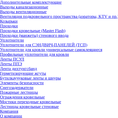
Дополнительные комплектующие
Выходы канализационные
Выходы вентиляционные
Вентиляция подкровельного пространства (аэраторы, KTV и пр.
Козырьки
Проходки
Проходки кровельные (Master Flash)
Проходки (манжеты) стенового ввода
Уплотнители
Уплотнители для СЭНДВИЧ-ПАНЕЛЕЙ (ТСП)
Уплотнители для кровли универсальные самоклеящиеся
Профильные уплотнители для кровли
Ленты ПСУЛ
Ленты ППЭ
Лента дихтунгсбанд
Герметизирующие жгуты
Бутилкаучуковые ленты и шнуры
Элементы безопасности
Снегозадержатели
Пожарные лестницы
Ограждения кровельные
Мостики переходные кровельные
Лестницы кровельные стеновые
Компания
О компании