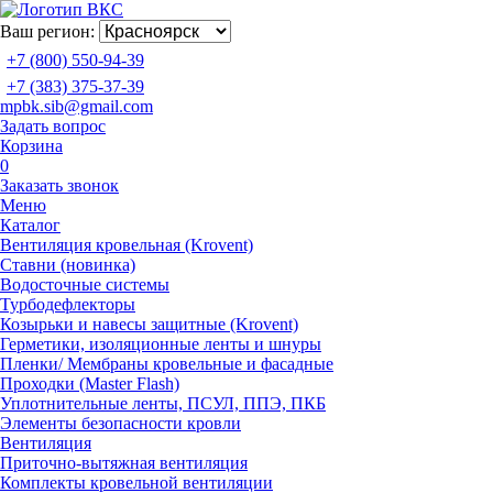
Ваш регион:
+7 (800) 550-94-39
+7 (383) 375-37-39
mpbk.sib@gmail.com
Задать вопрос
Корзина
0
Заказать звонок
Меню
Каталог
Вентиляция кровельная (Krovent)
Ставни (новинка)
Водосточные системы
Турбодефлекторы
Козырьки и навесы защитные (Krovent)
Герметики, изоляционные ленты и шнуры
Пленки/ Мембраны кровельные и фасадные
Проходки (Master Flash)
Уплотнительные ленты, ПСУЛ, ППЭ, ПКБ
Элементы безопасности кровли
Вентиляция
Приточно-вытяжная вентиляция
Комплекты кровельной вентиляции