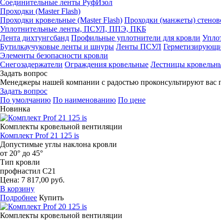
Соединительные ленты РуфИзол
Проходки (Master Flash)
Проходки кровельные (Master Flash)
Проходки (манжеты) стенов
Уплотнительные ленты, ПСУЛ, ППЭ, ПКБ
Лента дихтунгсбанд
Профильные уплотнители для кровли
Упло
Бутилкаучуковые ленты и шнуры
Ленты ПСУЛ
Герметизирующи
Элементы безопасности кровли
Снегозадержатели
Ограждения кровельные
Лестницы кровельн
Задать вопрос
Менеджеры нашей компании с радостью проконсультируют вас 
Задать вопрос
По умолчанию
По наименованию
По цене
Новинка
Комплекты кровельной вентиляции
Комплект Prof 21 125 is
Допустимые углы наклона кровли
от 20° до 45°
Тип кровли
профнастил С21
Цена: 7 817,00 руб.
В корзину
Подробнее
Купить
Комплекты кровельной вентиляции