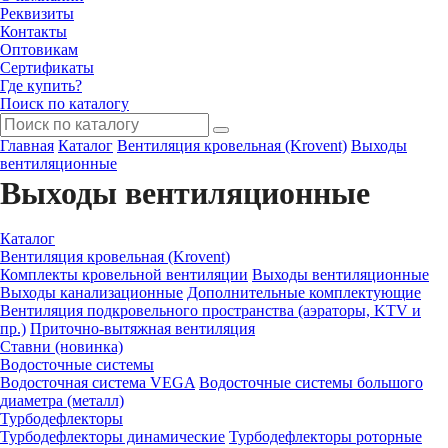
Реквизиты
Контакты
Оптовикам
Сертификаты
Где купить?
Поиск по каталогу
Главная
Каталог
Вентиляция кровельная (Krovent)
Выходы
вентиляционные
Выходы вентиляционные
Каталог
Вентиляция кровельная (Krovent)
Комплекты кровельной вентиляции
Выходы вентиляционные
Выходы канализационные
Дополнительные комплектующие
Вентиляция подкровельного пространства (аэраторы, KTV и
пр.)
Приточно-вытяжная вентиляция
Ставни (новинка)
Водосточные системы
Водосточная система VEGA
Водосточные системы большого
диаметра (металл)
Турбодефлекторы
Турбодефлекторы динамические
Турбодефлекторы роторные