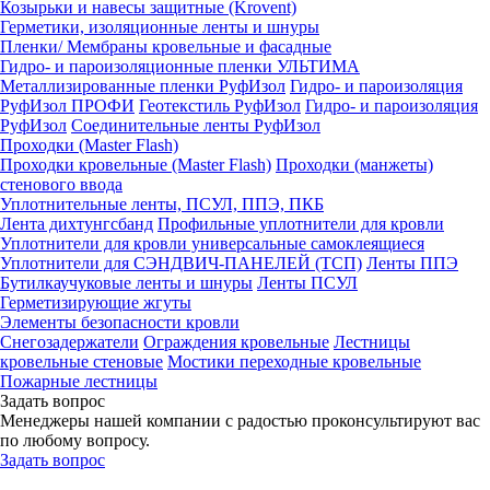
Козырьки и навесы защитные (Krovent)
Герметики, изоляционные ленты и шнуры
Пленки/ Мембраны кровельные и фасадные
Гидро- и пароизоляционные пленки УЛЬТИМА
Металлизированные пленки РуфИзол
Гидро- и пароизоляция
РуфИзол ПРОФИ
Геотекстиль РуфИзол
Гидро- и пароизоляция
РуфИзол
Соединительные ленты РуфИзол
Проходки (Master Flash)
Проходки кровельные (Master Flash)
Проходки (манжеты)
стенового ввода
Уплотнительные ленты, ПСУЛ, ППЭ, ПКБ
Лента дихтунгсбанд
Профильные уплотнители для кровли
Уплотнители для кровли универсальные самоклеящиеся
Уплотнители для СЭНДВИЧ-ПАНЕЛЕЙ (ТСП)
Ленты ППЭ
Бутилкаучуковые ленты и шнуры
Ленты ПСУЛ
Герметизирующие жгуты
Элементы безопасности кровли
Снегозадержатели
Ограждения кровельные
Лестницы
кровельные стеновые
Мостики переходные кровельные
Пожарные лестницы
Задать вопрос
Менеджеры нашей компании с радостью проконсультируют вас
по любому вопросу.
Задать вопрос