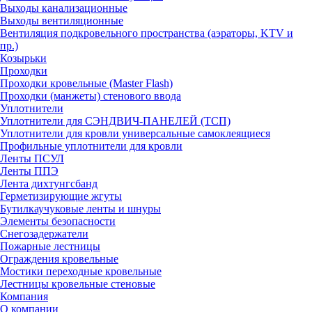
Выходы канализационные
Выходы вентиляционные
Вентиляция подкровельного пространства (аэраторы, KTV и
пр.)
Козырьки
Проходки
Проходки кровельные (Master Flash)
Проходки (манжеты) стенового ввода
Уплотнители
Уплотнители для СЭНДВИЧ-ПАНЕЛЕЙ (ТСП)
Уплотнители для кровли универсальные самоклеящиеся
Профильные уплотнители для кровли
Ленты ПСУЛ
Ленты ППЭ
Лента дихтунгсбанд
Герметизирующие жгуты
Бутилкаучуковые ленты и шнуры
Элементы безопасности
Снегозадержатели
Пожарные лестницы
Ограждения кровельные
Мостики переходные кровельные
Лестницы кровельные стеновые
Компания
О компании