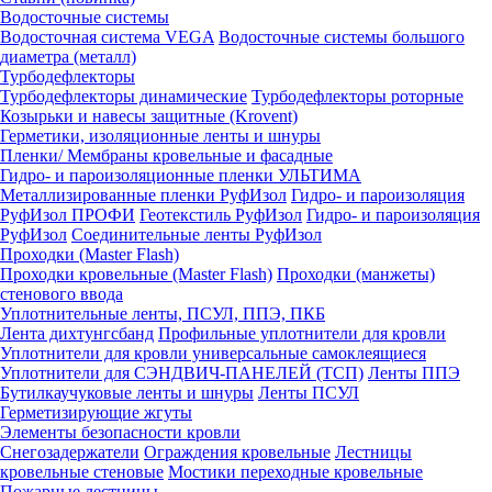
Водосточные системы
Водосточная система VEGA
Водосточные системы большого
диаметра (металл)
Турбодефлекторы
Турбодефлекторы динамические
Турбодефлекторы роторные
Козырьки и навесы защитные (Krovent)
Герметики, изоляционные ленты и шнуры
Пленки/ Мембраны кровельные и фасадные
Гидро- и пароизоляционные пленки УЛЬТИМА
Металлизированные пленки РуфИзол
Гидро- и пароизоляция
РуфИзол ПРОФИ
Геотекстиль РуфИзол
Гидро- и пароизоляция
РуфИзол
Соединительные ленты РуфИзол
Проходки (Master Flash)
Проходки кровельные (Master Flash)
Проходки (манжеты)
стенового ввода
Уплотнительные ленты, ПСУЛ, ППЭ, ПКБ
Лента дихтунгсбанд
Профильные уплотнители для кровли
Уплотнители для кровли универсальные самоклеящиеся
Уплотнители для СЭНДВИЧ-ПАНЕЛЕЙ (ТСП)
Ленты ППЭ
Бутилкаучуковые ленты и шнуры
Ленты ПСУЛ
Герметизирующие жгуты
Элементы безопасности кровли
Снегозадержатели
Ограждения кровельные
Лестницы
кровельные стеновые
Мостики переходные кровельные
Пожарные лестницы