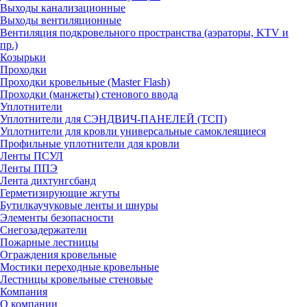
Выходы канализационные
Выходы вентиляционные
Вентиляция подкровельного пространства (аэраторы, KTV и
пр.)
Козырьки
Проходки
Проходки кровельные (Master Flash)
Проходки (манжеты) стенового ввода
Уплотнители
Уплотнители для СЭНДВИЧ-ПАНЕЛЕЙ (ТСП)
Уплотнители для кровли универсальные самоклеящиеся
Профильные уплотнители для кровли
Ленты ПСУЛ
Ленты ППЭ
Лента дихтунгсбанд
Герметизирующие жгуты
Бутилкаучуковые ленты и шнуры
Элементы безопасности
Снегозадержатели
Пожарные лестницы
Ограждения кровельные
Мостики переходные кровельные
Лестницы кровельные стеновые
Компания
О компании