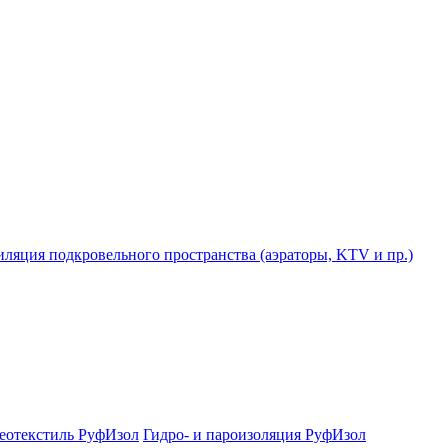
ляция подкровельного пространства (аэраторы, KTV и пр.)
еотекстиль РуфИзол
Гидро- и пароизоляция РуфИзол