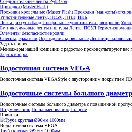
Соединительные ленты РуфИзол
Проходки (Master Flash)
Проходки кровельные (Master Flash)
Проходки (манжеты) стенов
Уплотнительные ленты, ПСУЛ, ППЭ, ПКБ
Лента дихтунгсбанд
Профильные уплотнители для кровли
Упло
Бутилкаучуковые ленты и шнуры
Ленты ПСУЛ
Герметизирующи
Элементы безопасности кровли
Снегозадержатели
Ограждения кровельные
Лестницы кровельн
Задать вопрос
Менеджеры нашей компании с радостью проконсультируют вас 
Задать вопрос
Водосточная система VEGA
Водосточная система VEGAStyle с двусторонним покрытием ПЭ 12
Водосточные системы большого диаметр
Водосточные системы большого диаметра с повышенной пропуск
По умолчанию
По наименованию
По цене
Новинка
Водосточная система VEGA
Труба круглая Ø90мм 1000мм