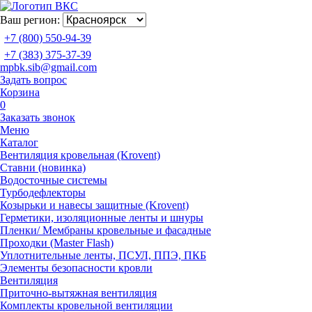
Ваш регион:
+7 (800) 550-94-39
+7 (383) 375-37-39
mpbk.sib@gmail.com
Задать вопрос
Корзина
0
Заказать звонок
Меню
Каталог
Вентиляция кровельная (Krovent)
Ставни (новинка)
Водосточные системы
Турбодефлекторы
Козырьки и навесы защитные (Krovent)
Герметики, изоляционные ленты и шнуры
Пленки/ Мембраны кровельные и фасадные
Проходки (Master Flash)
Уплотнительные ленты, ПСУЛ, ППЭ, ПКБ
Элементы безопасности кровли
Вентиляция
Приточно-вытяжная вентиляция
Комплекты кровельной вентиляции