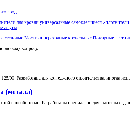
ого ввода
тнители для кровли универсальные самоклеящиеся
Уплотнител
е жгуты
ые стеновые
Мостики переходные кровельные
Пожарные лестни
по любому вопросу.
5/90. Разработана для коттеджного строительства, иногда испо
а (металл)
ной способностью. Разработаны специально для высотных здан