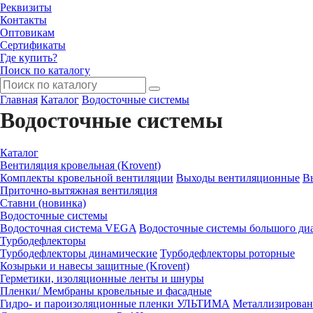
Реквизиты
Контакты
Оптовикам
Сертификаты
Где купить?
Поиск по каталогу
Главная
Каталог
Водосточные системы
Водосточные системы
Каталог
Вентиляция кровельная (Krovent)
Комплекты кровельной вентиляции
Выходы вентиляционные
В
Приточно-вытяжная вентиляция
Ставни (новинка)
Водосточные системы
Водосточная система VEGA
Водосточные системы большого диа
Турбодефлекторы
Турбодефлекторы динамические
Турбодефлекторы роторные
Козырьки и навесы защитные (Krovent)
Герметики, изоляционные ленты и шнуры
Пленки/ Мембраны кровельные и фасадные
Гидро- и пароизоляционные пленки УЛЬТИМА
Металлизирован