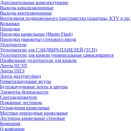
Дополнительные комплектующие
Выходы канализационные
Выходы вентиляционные
Вентиляция подкровельного пространства (аэраторы, KTV и пр.
Козырьки
Проходки
Проходки кровельные (Master Flash)
Проходки (манжеты) стенового ввода
Уплотнители
Уплотнители для СЭНДВИЧ-ПАНЕЛЕЙ (ТСП)
Уплотнители для кровли универсальные самоклеящиеся
Профильные уплотнители для кровли
Ленты ПСУЛ
Ленты ППЭ
Лента дихтунгсбанд
Герметизирующие жгуты
Бутилкаучуковые ленты и шнуры
Элементы безопасности
Снегозадержатели
Пожарные лестницы
Ограждения кровельные
Мостики переходные кровельные
Лестницы кровельные стеновые
Компания
О компании