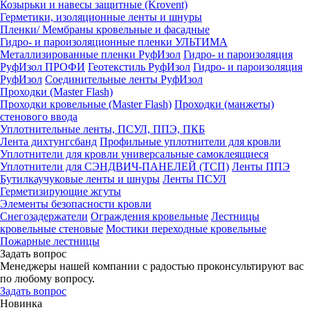
Козырьки и навесы защитные (Krovent)
Герметики, изоляционные ленты и шнуры
Пленки/ Мембраны кровельные и фасадные
Гидро- и пароизоляционные пленки УЛЬТИМА
Металлизированные пленки РуфИзол
Гидро- и пароизоляция
РуфИзол ПРОФИ
Геотекстиль РуфИзол
Гидро- и пароизоляция
РуфИзол
Соединительные ленты РуфИзол
Проходки (Master Flash)
Проходки кровельные (Master Flash)
Проходки (манжеты)
стенового ввода
Уплотнительные ленты, ПСУЛ, ППЭ, ПКБ
Лента дихтунгсбанд
Профильные уплотнители для кровли
Уплотнители для кровли универсальные самоклеящиеся
Уплотнители для СЭНДВИЧ-ПАНЕЛЕЙ (ТСП)
Ленты ППЭ
Бутилкаучуковые ленты и шнуры
Ленты ПСУЛ
Герметизирующие жгуты
Элементы безопасности кровли
Снегозадержатели
Ограждения кровельные
Лестницы
кровельные стеновые
Мостики переходные кровельные
Пожарные лестницы
Задать вопрос
Менеджеры нашей компании с радостью проконсультируют вас
по любому вопросу.
Задать вопрос
Новинка