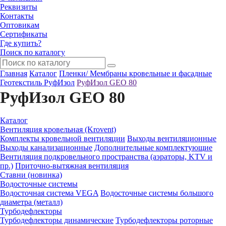
Реквизиты
Контакты
Оптовикам
Сертификаты
Где купить?
Поиск по каталогу
Главная
Каталог
Пленки/ Мембраны кровельные и фасадные
Геотекстиль РуфИзол
РуфИзол GEO 80
РуфИзол GEO 80
Каталог
Вентиляция кровельная (Krovent)
Комплекты кровельной вентиляции
Выходы вентиляционные
Выходы канализационные
Дополнительные комплектующие
Вентиляция подкровельного пространства (аэраторы, KTV и
пр.)
Приточно-вытяжная вентиляция
Ставни (новинка)
Водосточные системы
Водосточная система VEGA
Водосточные системы большого
диаметра (металл)
Турбодефлекторы
Турбодефлекторы динамические
Турбодефлекторы роторные