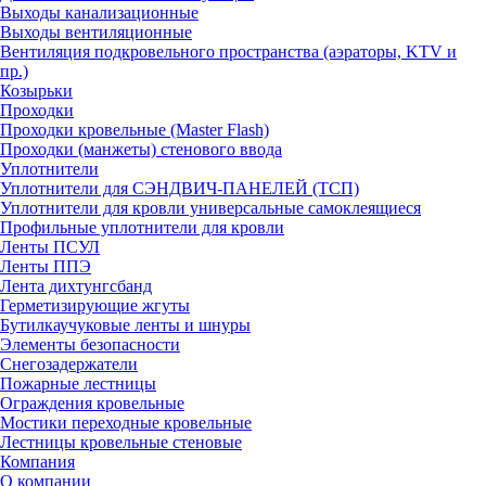
Выходы канализационные
Выходы вентиляционные
Вентиляция подкровельного пространства (аэраторы, KTV и
пр.)
Козырьки
Проходки
Проходки кровельные (Master Flash)
Проходки (манжеты) стенового ввода
Уплотнители
Уплотнители для СЭНДВИЧ-ПАНЕЛЕЙ (ТСП)
Уплотнители для кровли универсальные самоклеящиеся
Профильные уплотнители для кровли
Ленты ПСУЛ
Ленты ППЭ
Лента дихтунгсбанд
Герметизирующие жгуты
Бутилкаучуковые ленты и шнуры
Элементы безопасности
Снегозадержатели
Пожарные лестницы
Ограждения кровельные
Мостики переходные кровельные
Лестницы кровельные стеновые
Компания
О компании