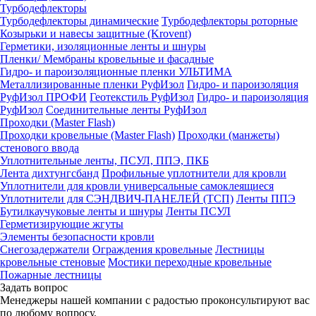
Турбодефлекторы
Турбодефлекторы динамические
Турбодефлекторы роторные
Козырьки и навесы защитные (Krovent)
Герметики, изоляционные ленты и шнуры
Пленки/ Мембраны кровельные и фасадные
Гидро- и пароизоляционные пленки УЛЬТИМА
Металлизированные пленки РуфИзол
Гидро- и пароизоляция
РуфИзол ПРОФИ
Геотекстиль РуфИзол
Гидро- и пароизоляция
РуфИзол
Соединительные ленты РуфИзол
Проходки (Master Flash)
Проходки кровельные (Master Flash)
Проходки (манжеты)
стенового ввода
Уплотнительные ленты, ПСУЛ, ППЭ, ПКБ
Лента дихтунгсбанд
Профильные уплотнители для кровли
Уплотнители для кровли универсальные самоклеящиеся
Уплотнители для СЭНДВИЧ-ПАНЕЛЕЙ (ТСП)
Ленты ППЭ
Бутилкаучуковые ленты и шнуры
Ленты ПСУЛ
Герметизирующие жгуты
Элементы безопасности кровли
Снегозадержатели
Ограждения кровельные
Лестницы
кровельные стеновые
Мостики переходные кровельные
Пожарные лестницы
Задать вопрос
Менеджеры нашей компании с радостью проконсультируют вас
по любому вопросу.