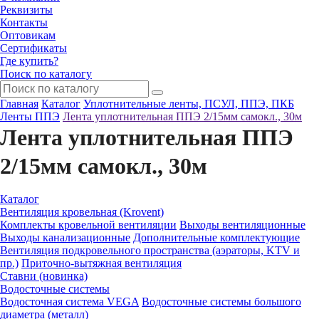
Реквизиты
Контакты
Оптовикам
Сертификаты
Где купить?
Поиск по каталогу
Главная
Каталог
Уплотнительные ленты, ПСУЛ, ППЭ, ПКБ
Ленты ППЭ
Лента уплотнительная ППЭ 2/15мм самокл., 30м
Лента уплотнительная ППЭ
2/15мм самокл., 30м
Каталог
Вентиляция кровельная (Krovent)
Комплекты кровельной вентиляции
Выходы вентиляционные
Выходы канализационные
Дополнительные комплектующие
Вентиляция подкровельного пространства (аэраторы, KTV и
пр.)
Приточно-вытяжная вентиляция
Ставни (новинка)
Водосточные системы
Водосточная система VEGA
Водосточные системы большого
диаметра (металл)