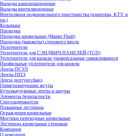
Выходы канализационные
Выходы вентиляционные
Вентиляция подкровельного пространства (аэраторы, KTV и
пр.)
Козырьки
Проходки
Проходки кровельные (Master Flash)
Проходки (манжеты) стенового ввода
Уплотнители
Уплотнители для СЭНДВИЧ-ПАНЕЛЕЙ (ТСП)
Уплотнители для кровли универсальные самоклеящиеся
Профильные уплотнители для кровли
Ленты ПСУЛ
Ленты ППЭ
Лента дихтунгсбанд
Герметизирующие жгуты
Бутилкаучуковые ленты и шнуры
Элементы безопасности
Снегозадержатели
Пожарные лестницы
Ограждения кровельные
Мостики переходные кровельные
Лестницы кровельные стеновые
Компания
О компании