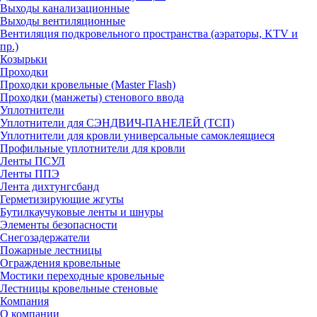
Выходы канализационные
Выходы вентиляционные
Вентиляция подкровельного пространства (аэраторы, KTV и
пр.)
Козырьки
Проходки
Проходки кровельные (Master Flash)
Проходки (манжеты) стенового ввода
Уплотнители
Уплотнители для СЭНДВИЧ-ПАНЕЛЕЙ (ТСП)
Уплотнители для кровли универсальные самоклеящиеся
Профильные уплотнители для кровли
Ленты ПСУЛ
Ленты ППЭ
Лента дихтунгсбанд
Герметизирующие жгуты
Бутилкаучуковые ленты и шнуры
Элементы безопасности
Снегозадержатели
Пожарные лестницы
Ограждения кровельные
Мостики переходные кровельные
Лестницы кровельные стеновые
Компания
О компании