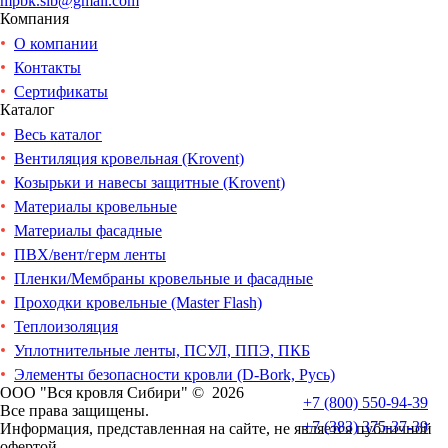
mpbk.sib@gmail.com
Компания
О компании
Контакты
Сертификаты
Каталог
Весь каталог
Вентиляция кровельная (Krovent)
Козырьки и навесы защитные (Krovent)
Материалы кровельные
Материалы фасадные
ПВХ/вент/герм ленты
Пленки/Мембраны кровельные и фасадные
Проходки кровельные (Master Flash)
Теплоизоляция
Уплотнительные ленты, ПСУЛ, ППЭ, ПКБ
Элементы безопасности кровли (D-Bork, Русь)
ООО "Вся кровля Сибири" © 2026
+7 (800) 550-94-39
Все права защищены.
+7 (383) 375-37-39
Информация, представленная на сайте, не является публичной
офертой.