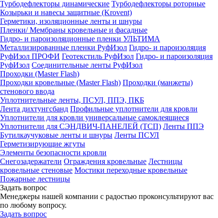
Турбодефлекторы динамические
Турбодефлекторы роторные
Козырьки и навесы защитные (Krovent)
Герметики, изоляционные ленты и шнуры
Пленки/ Мембраны кровельные и фасадные
Гидро- и пароизоляционные пленки УЛЬТИМА
Металлизированные пленки РуфИзол
Гидро- и пароизоляция
РуфИзол ПРОФИ
Геотекстиль РуфИзол
Гидро- и пароизоляция
РуфИзол
Соединительные ленты РуфИзол
Проходки (Master Flash)
Проходки кровельные (Master Flash)
Проходки (манжеты)
стенового ввода
Уплотнительные ленты, ПСУЛ, ППЭ, ПКБ
Лента дихтунгсбанд
Профильные уплотнители для кровли
Уплотнители для кровли универсальные самоклеящиеся
Уплотнители для СЭНДВИЧ-ПАНЕЛЕЙ (ТСП)
Ленты ППЭ
Бутилкаучуковые ленты и шнуры
Ленты ПСУЛ
Герметизирующие жгуты
Элементы безопасности кровли
Снегозадержатели
Ограждения кровельные
Лестницы
кровельные стеновые
Мостики переходные кровельные
Пожарные лестницы
Задать вопрос
Менеджеры нашей компании с радостью проконсультируют вас
по любому вопросу.
Задать вопрос