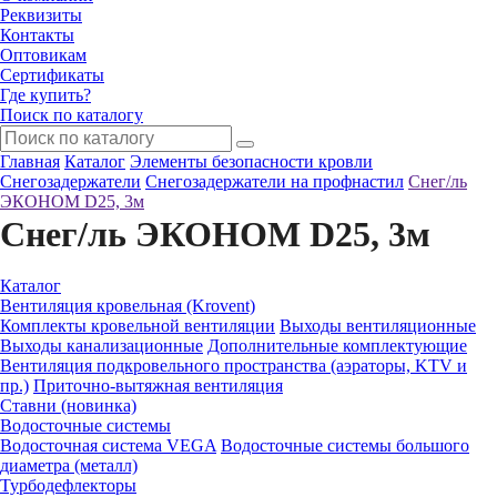
Реквизиты
Контакты
Оптовикам
Сертификаты
Где купить?
Поиск по каталогу
Главная
Каталог
Элементы безопасности кровли
Снегозадержатели
Снегозадержатели на профнастил
Снег/ль
ЭКОНОМ D25, 3м
Снег/ль ЭКОНОМ D25, 3м
Каталог
Вентиляция кровельная (Krovent)
Комплекты кровельной вентиляции
Выходы вентиляционные
Выходы канализационные
Дополнительные комплектующие
Вентиляция подкровельного пространства (аэраторы, KTV и
пр.)
Приточно-вытяжная вентиляция
Ставни (новинка)
Водосточные системы
Водосточная система VEGA
Водосточные системы большого
диаметра (металл)
Турбодефлекторы